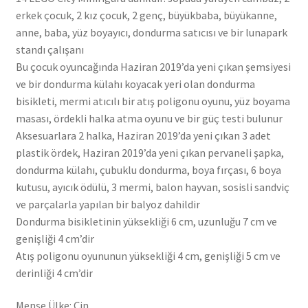
erkek çocuk, 2 kız çocuk, 2 genç, büyükbaba, büyükanne,
anne, baba, yüz boyayıcı, dondurma satıcısı ve bir lunapark
standı çalışanı
Bu çocuk oyuncağında Haziran 2019’da yeni çıkan şemsiyesi
ve bir dondurma külahı koyacak yeri olan dondurma
bisikleti, mermi atıcılı bir atış poligonu oyunu, yüz boyama
masası, ördekli halka atma oyunu ve bir güç testi bulunur
Aksesuarlara 2 halka, Haziran 2019’da yeni çıkan 3 adet
plastik ördek, Haziran 2019’da yeni çıkan pervaneli şapka,
dondurma külahı, çubuklu dondurma, boya fırçası, 6 boya
kutusu, ayıcık ödülü, 3 mermi, balon hayvan, sosisli sandviç
ve parçalarla yapılan bir balyoz dahildir
Dondurma bisikletinin yüksekliği 6 cm, uzunluğu 7 cm ve
genişliği 4 cm’dir
Atış poligonu oyununun yüksekliği 4 cm, genişliği 5 cm ve
derinliği 4 cm’dir
Menşe Ülke: Çin