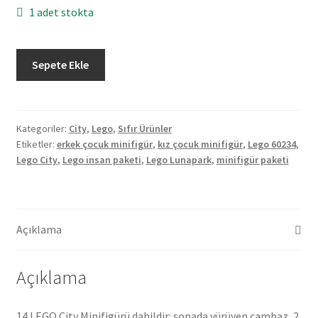
1 adet stokta
Lego
Sepete Ekle
City
60234
İnsan
Paketi
Kategoriler:
City
,
Lego
,
Sıfır Ürünler
Etiketler:
erkek çocuk minifigür
,
kız çocuk minifigür
,
Lego 60234
,
-
Lego City
,
Lego insan paketi
,
Lego Lunapark
,
minifigür paketi
Lunapark
adet
Açıklama
Açıklama
14 LEGO City Minifigürü dahildir: sopada yürüyen cambaz, 2