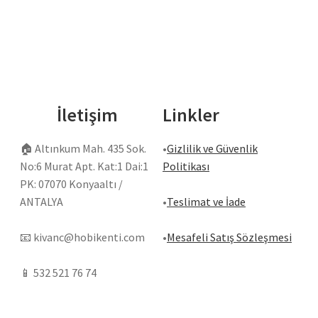
İletişim
Linkler
🏠
Altınkum Mah. 435 Sok.
•
Gizlilik ve Güvenlik
No:6 Murat Apt. Kat:1 Dai:1
Politikası
PK: 07070 Konyaaltı /
ANTALYA
•
Teslimat ve İade
📧
kivanc@hobikenti.com
•
Mesafeli Satış Sözleşmesi
📱
532 521 76 74