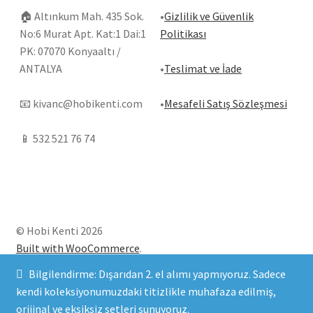
🏠
Altınkum Mah. 435 Sok.
•
Gizlilik ve Güvenlik
No:6 Murat Apt. Kat:1 Dai:1
Politikası
PK: 07070 Konyaaltı /
ANTALYA
•
Teslimat ve İade
📧
kivanc@hobikenti.com
•
Mesafeli Satış Sözleşmesi
📱
532 521 76 74
© Hobi Kenti 2026
Built with WooCommerce
.
Bilgilendirme: Dışarıdan 2. el alımı yapmıyoruz. Sadece
kendi koleksiyonumuzdaki titizlikle muhafaza edilmiş,
orijinal ve eksiksiz setleri sunuyoruz.