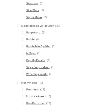
Seasonal
(1)
Star Wars
(9)
Super Mario
(2)
Model Bebek ve Figürler
(20)
Banpresto
(3)
Barbie
(8)
Barbie Minifigürler
(3)
M-Toys
(2)
Pop Up Parade
(1)
Sega Corporation
(1)
Wizarding World
(2)
Hot Wheels
(42)
Premium
(19)
Uzun Kartonet
(6)
Kısa Kartonet
(17)