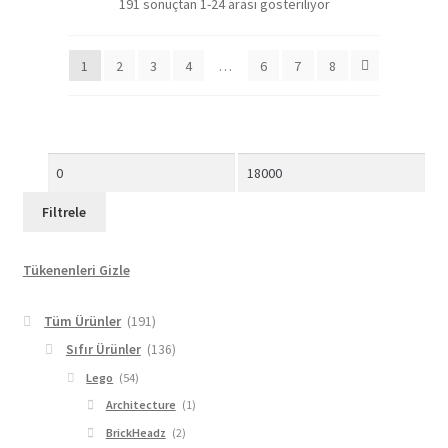
191 sonuçtan 1-24 arası gösteriliyor
1
2
3
4
…
6
7
8
En
En
düşük
yüksek
Filtrele
fiyat
fiyat
Tükenenleri Gizle
Tüm Ürünler
(191)
Sıfır Ürünler
(136)
Lego
(54)
Architecture
(1)
BrickHeadz
(2)