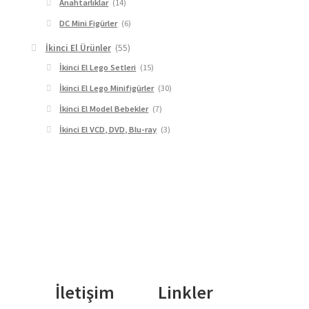
Anahtarlıklar
(14)
DC Mini Figürler
(6)
İkinci El Ürünler
(55)
İkinci El Lego Setleri
(15)
İkinci El Lego Minifigürler
(30)
İkinci El Model Bebekler
(7)
İkinci El VCD, DVD, Blu-ray
(3)
İletişim
Linkler