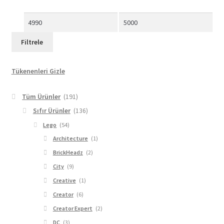
En
En
düşük
yüksek
Filtrele
fiyat
fiyat
Tükenenleri Gizle
Tüm Ürünler
(191)
Sıfır Ürünler
(136)
Lego
(54)
Architecture
(1)
BrickHeadz
(2)
City
(9)
Creative
(1)
Creator
(6)
Creator Expert
(2)
DC
(3)