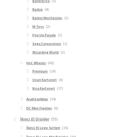
Banpresto
(3)
Barbie
(8)
Barbie Minifigürler
(3)
M-Toys
(2)
Pop Up Parade
(1)
Sega Corporation
(1)
Wizarding World
(2)
Hot Wheels
(42)
Premium
(19)
Uzun Kartonet
(6)
Kısa Kartonet
(17)
Anahtarlıklar
(14)
DC Mini Figürler
(6)
İkinci El Ürünler
(55)
İkinci El Lego Setleri
(15)
İkinci El Lego Minifigürler
(30)