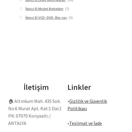
İkinci El Model Bebekler
(7)
İkinci El VCD, DVD, Blu-ray
(3)
İletişim
Linkler
🏠
Altınkum Mah. 435 Sok.
•
Gizlilik ve Güvenlik
No:6 Murat Apt. Kat:1 Dai:1
Politikası
PK: 07070 Konyaaltı /
ANTALYA
•
Teslimat ve İade