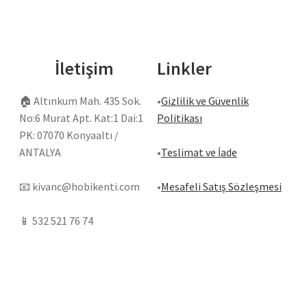
İletişim
Linkler
🏠
Altınkum Mah. 435 Sok.
•
Gizlilik ve Güvenlik
No:6 Murat Apt. Kat:1 Dai:1
Politikası
PK: 07070 Konyaaltı /
ANTALYA
•
Teslimat ve İade
📧
kivanc@hobikenti.com
•
Mesafeli Satış Sözleşmesi
📱
532 521 76 74