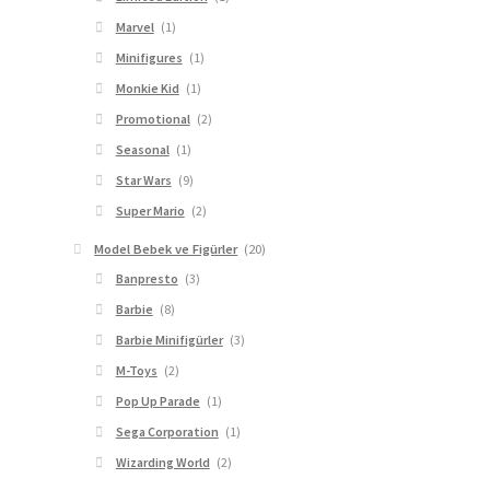
Marvel
(1)
Minifigures
(1)
Monkie Kid
(1)
Promotional
(2)
Seasonal
(1)
Star Wars
(9)
Super Mario
(2)
Model Bebek ve Figürler
(20)
Banpresto
(3)
Barbie
(8)
Barbie Minifigürler
(3)
M-Toys
(2)
Pop Up Parade
(1)
Sega Corporation
(1)
Wizarding World
(2)