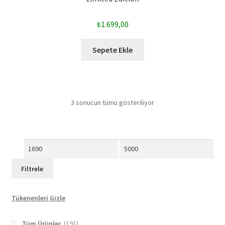
₺
1.699,00
Sepete Ekle
3 sonucun tümü gösteriliyor
En
En
düşük
yüksek
Filtrele
fiyat
fiyat
Tükenenleri Gizle
Tüm Ürünler
(191)