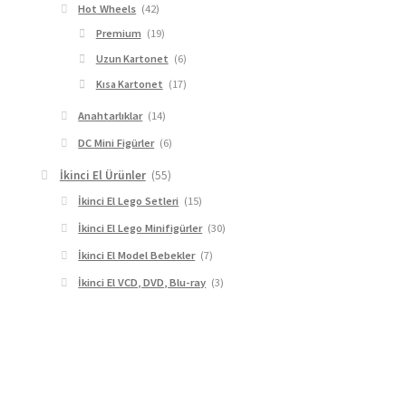
Hot Wheels
(42)
Premium
(19)
Uzun Kartonet
(6)
Kısa Kartonet
(17)
Anahtarlıklar
(14)
DC Mini Figürler
(6)
İkinci El Ürünler
(55)
İkinci El Lego Setleri
(15)
İkinci El Lego Minifigürler
(30)
İkinci El Model Bebekler
(7)
İkinci El VCD, DVD, Blu-ray
(3)