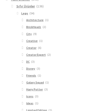
Sıfır Ürünler
(136)
Lego
(54)
Architecture
(1)
BrickHeadz
(2)
City
(9)
Creative
(1)
Creator
(6)
Creator Expert
(2)
DC
(3)
Disney
(3)
Friends
(1)
Galaxy Squad
(1)
Harry Potter
(3)
Icons
(3)
Ideas
(1)
Limited Edition
(1)