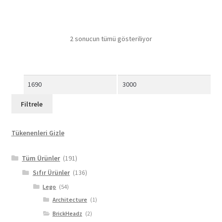
2 sonucun tümü gösteriliyor
En
En
düşük
yüksek
Filtrele
fiyat
fiyat
Tükenenleri Gizle
Tüm Ürünler
(191)
Sıfır Ürünler
(136)
Lego
(54)
Architecture
(1)
BrickHeadz
(2)