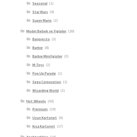
Seasonal
(1)
Star Wars
(9)
Super Mario
(2)
Model Bebek ve Figürler
(20)
Banpresto
(3)
Barbie
(8)
Barbie Minifigürler
(3)
M-Toys
(2)
Pop Up Parade
(1)
Sega Corporation
(1)
Wizarding World
(2)
Hot Wheels
(42)
Premium
(19)
Uzun Kartonet
(6)
Kısa Kartonet
(17)
Anahtarlıklar
(14)