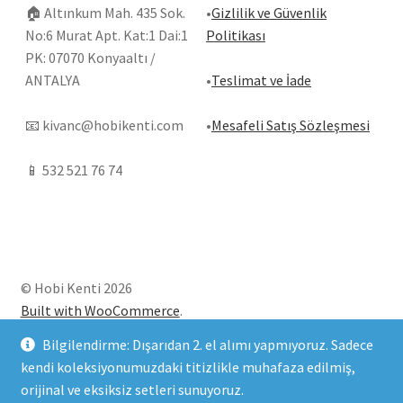
🏠
Altınkum Mah. 435 Sok.
•
Gizlilik ve Güvenlik
No:6 Murat Apt. Kat:1 Dai:1
Politikası
PK: 07070 Konyaaltı /
ANTALYA
•
Teslimat ve İade
📧
kivanc@hobikenti.com
•
Mesafeli Satış Sözleşmesi
📱
532 521 76 74
© Hobi Kenti 2026
Built with WooCommerce
.
Bilgilendirme: Dışarıdan 2. el alımı yapmıyoruz. Sadece
kendi koleksiyonumuzdaki titizlikle muhafaza edilmiş,
orijinal ve eksiksiz setleri sunuyoruz.