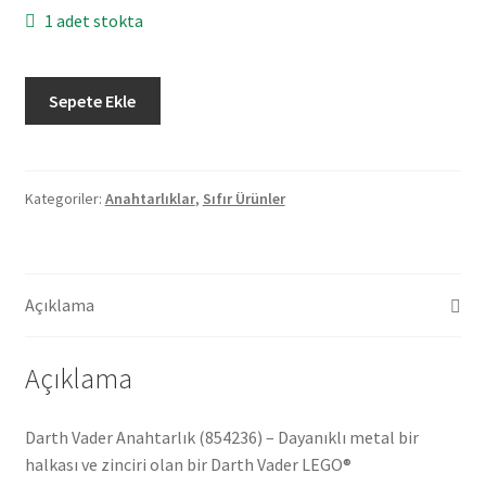
1 adet stokta
Lego
Sepete Ekle
Star
Wars
854236
Darth
Kategoriler:
Anahtarlıklar
,
Sıfır Ürünler
Vader
Anahtarlık
adet
Açıklama
Açıklama
Darth Vader Anahtarlık (854236) – Dayanıklı metal bir
halkası ve zinciri olan bir Darth Vader LEGO®