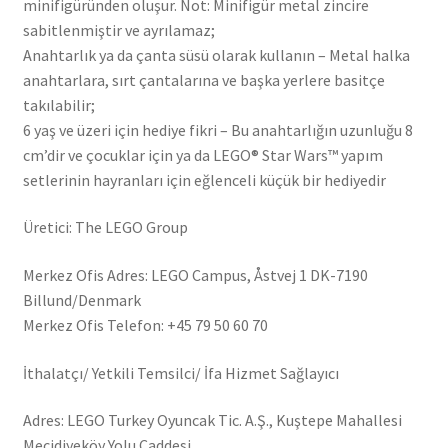
minifigüründen oluşur. Not: Minifigür metal zincire
sabitlenmiştir ve ayrılamaz;
Anahtarlık ya da çanta süsü olarak kullanın – Metal halka
anahtarlara, sırt çantalarına ve başka yerlere basitçe
takılabilir;
6 yaş ve üzeri için hediye fikri – Bu anahtarlığın uzunluğu 8
cm’dir ve çocuklar için ya da LEGO® Star Wars™ yapım
setlerinin hayranları için eğlenceli küçük bir hediyedir
Üretici: The LEGO Group
Merkez Ofis Adres: LEGO Campus, Åstvej 1 DK-7190
Billund/Denmark
Merkez Ofis Telefon: +45 79 50 60 70
İthalatçı/ Yetkili Temsilci/ İfa Hizmet Sağlayıcı
Adres: LEGO Turkey Oyuncak Tic. A.Ş., Kuştepe Mahallesi
Mecidiyeköy Yolu Caddesi