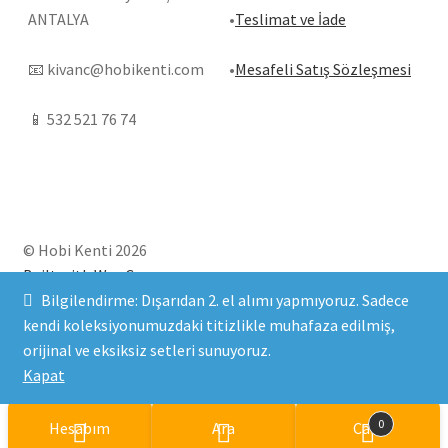
ANTALYA
•
Teslimat ve İade
📧
kivanc@hobikenti.com
•
Mesafeli Satış Sözleşmesi
📱
532 521 76 74
© Hobi Kenti 2026
Built with WooCommerce
.
Bilgilendirme: Dışarıdan 2. el alımı yapmıyoruz. Sadece
kendi koleksiyonumuzdaki titizlikle muhafaza edilmiş,
orijinal ve eksiksiz setleri sunuyoruz.
Kapat
0
Hesabım
Ara
Cart