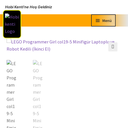
Hobi Kenti'ne Hoş Geldiniz
Dolaşıma
İçeriğe
Menü
geç
geç
Sıfır Ürünler
İkinci El Ürünler
🔍
Faydalı Bilgiler