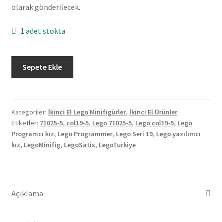
olarak gönderilecek.
1 adet stokta
LEGO
Sepete Ekle
Programmer
Girl
col19-
5
Kategoriler:
İkinci El Lego Minifigürler
,
İkinci El Ürünler
Etiketler:
71025-5
,
col19-5
,
Lego 71025-5
,
Lego col19-5
,
Lego
Minifigür
Programcı kız
,
Lego Programmer
,
Lego Seri 19
,
Lego yazılımcı
Laptoplu
kız
,
LegoMinifig
,
LegoSatis
,
LegoTurkiye
ve
Robot
Kedili
(İkinci
Açıklama
El)
adet