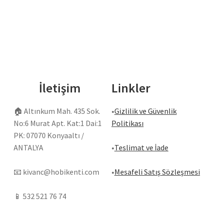
İletişim
Linkler
🏠
Altınkum Mah. 435 Sok.
•
Gizlilik ve Güvenlik
No:6 Murat Apt. Kat:1 Dai:1
Politikası
PK: 07070 Konyaaltı /
ANTALYA
•
Teslimat ve İade
📧
kivanc@hobikenti.com
•
Mesafeli Satış Sözleşmesi
📱
532 521 76 74