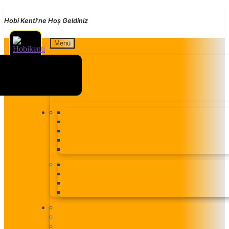
Hobi Kenti'ne Hoş Geldiniz
Dolaşıma
İçeriğe
Menü
geç
geç