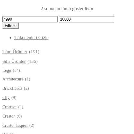
2 sonucun tümü gösteriliyor
En
En
düşük
yüksek
Filtrele
fiyat
fiyat
Tükenenleri Gizle
Tüm Ürünler
(191)
Sıfır Ürünler
(136)
Lego
(54)
Architecture
(1)
BrickHeadz
(2)
City
(9)
Creative
(1)
Creator
(6)
Creator Expert
(2)