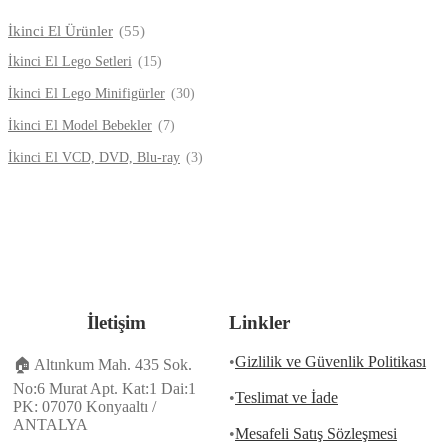
İkinci El Ürünler
(55)
İkinci El Lego Setleri
(15)
İkinci El Lego Minifigürler
(30)
İkinci El Model Bebekler
(7)
İkinci El VCD, DVD, Blu-ray
(3)
İletişim
Linkler
•
Gizlilik ve Güvenlik Politikası
🏠
Altınkum Mah. 435 Sok.
No:6 Murat Apt. Kat:1 Dai:1
•
Teslimat ve İade
PK: 07070 Konyaaltı /
ANTALYA
•
Mesafeli Satış Sözleşmesi