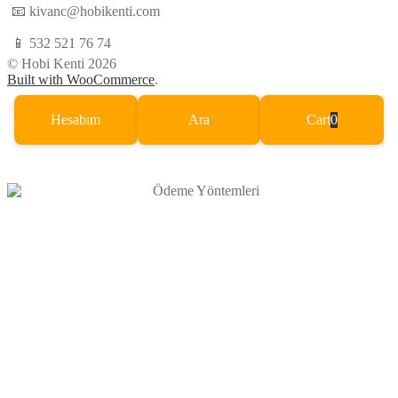
📧
kivanc@hobikenti.com
📱
532 521 76 74
© Hobi Kenti 2026
Built with WooCommerce
.
Hesabım
Ara
Cart
0