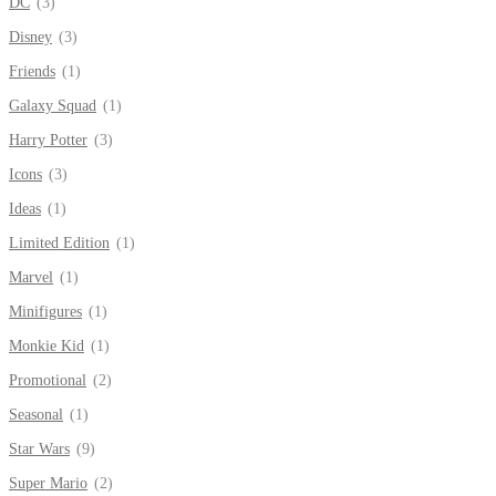
DC
(3)
Disney
(3)
Friends
(1)
Galaxy Squad
(1)
Harry Potter
(3)
Icons
(3)
Ideas
(1)
Limited Edition
(1)
Marvel
(1)
Minifigures
(1)
Monkie Kid
(1)
Promotional
(2)
Seasonal
(1)
Star Wars
(9)
Super Mario
(2)