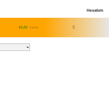
Hesabım
₺
0,00
0 ürün