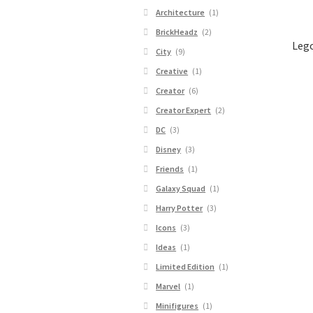
Architecture
(1)
BrickHeadz
(2)
Lego
City
(9)
Creative
(1)
Creator
(6)
Creator Expert
(2)
DC
(3)
Disney
(3)
Friends
(1)
Galaxy Squad
(1)
Harry Potter
(3)
Icons
(3)
Ideas
(1)
Limited Edition
(1)
Marvel
(1)
Minifigures
(1)