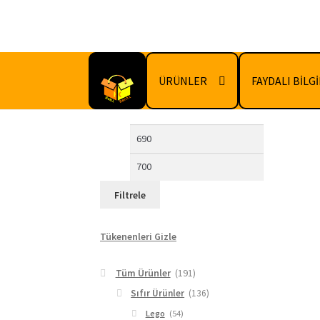
Dolaşıma
İçeriğe
geç
geç
ÜRÜNLER
FAYDALI BİLG
En
En
düşük
yüksek
fiyat
fiyat
Filtrele
Tükenenleri Gizle
Tüm Ürünler
(191)
Sıfır Ürünler
(136)
Lego
(54)