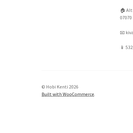
🏠
Alt
07070 
📧
kiv
📱
532
© Hobi Kenti 2026
Built with WooCommerce
.