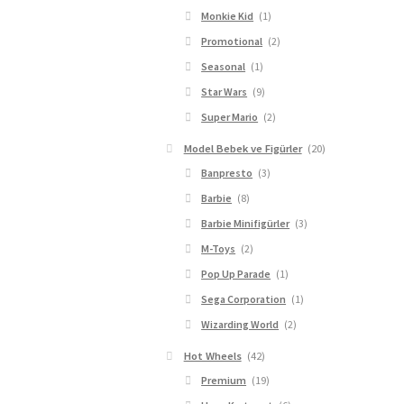
Monkie Kid
(1)
Promotional
(2)
Seasonal
(1)
Star Wars
(9)
Super Mario
(2)
Model Bebek ve Figürler
(20)
Banpresto
(3)
Barbie
(8)
Barbie Minifigürler
(3)
M-Toys
(2)
Pop Up Parade
(1)
Sega Corporation
(1)
Wizarding World
(2)
Hot Wheels
(42)
Premium
(19)