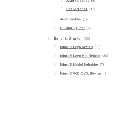
Uzun Kartonet
(6)
Kısa Kartonet
(17)
Anahtarlıklar
(14)
DC Mini Figürler
(6)
İkinci El Ürünler
(55)
İkinci El Lego Setleri
(15)
İkinci El Lego Minifigürler
(30)
İkinci El Model Bebekler
(7)
İkinci El VCD, DVD, Blu-ray
(3)