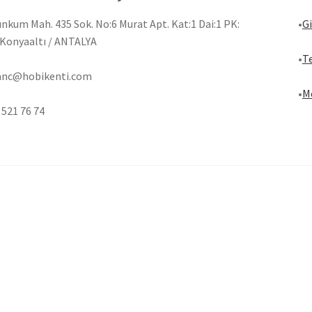
ınkum Mah. 435 Sok. No:6 Murat Apt. Kat:1 Dai:1 PK:
•
Gi
Konyaaltı / ANTALYA
•
Te
anc@hobikenti.com
•
Me
 521 76 74