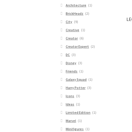
Architecture
(1)
BrickHeadz
(2)
LE
City
(9)
Creative
(1)
Creator
(6)
Creator Expert
(2)
DC
(3)
Disney
(3)
Friends
(1)
Galaxy Squad
(1)
Harry Potter
(3)
Icons
(3)
Ideas
(1)
Limited Edition
(1)
Marvel
(1)
Minifigures
(1)