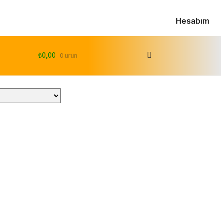
Hesabım
₺
0,00
0 ürün