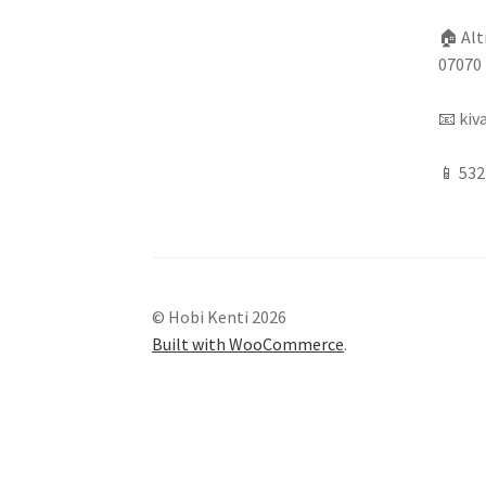
🏠
Alt
07070 
📧
kiv
📱
532
© Hobi Kenti 2026
Built with WooCommerce
.