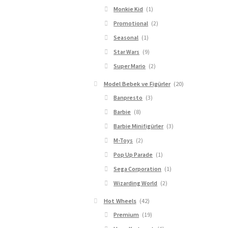
Monkie Kid
(1)
Promotional
(2)
Seasonal
(1)
Star Wars
(9)
Super Mario
(2)
Model Bebek ve Figürler
(20)
Banpresto
(3)
Barbie
(8)
Barbie Minifigürler
(3)
M-Toys
(2)
Pop Up Parade
(1)
Sega Corporation
(1)
Wizarding World
(2)
Hot Wheels
(42)
Premium
(19)