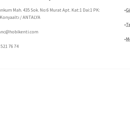
ınkum Mah. 435 Sok. No:6 Murat Apt. Kat:1 Dai:1 PK:
•
Gi
Konyaaltı / ANTALYA
•
Te
anc@hobikenti.com
•
Me
 521 76 74