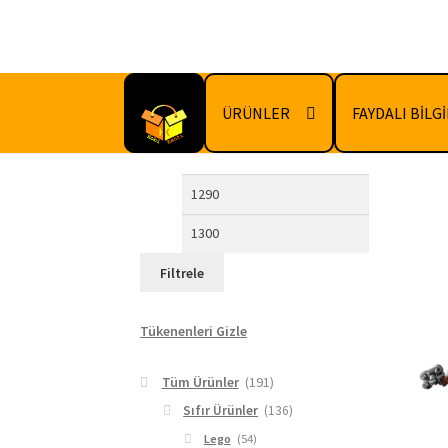
Dolaşıma
İçeriğe
geç
geç
ÜRÜNLER
FAYDALI BİLG
En
En
düşük
yüksek
fiyat
fiyat
Filtrele
Tükenenleri Gizle
Tüm Ürünler
(191)
Sıfır Ürünler
(136)
Lego
(54)