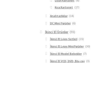
Uzun Kartonet
(6)
Kısa Kartonet
(17)
Anahtarlıklar
(14)
DC Mini Figürler
(6)
İkinci El Ürünler
(55)
İkinci El Lego Setleri
(15)
İkinci El Lego Minifigürler
(30)
İkinci El Model Bebekler
(7)
İkinci El VCD, DVD, Blu-ray
(3)