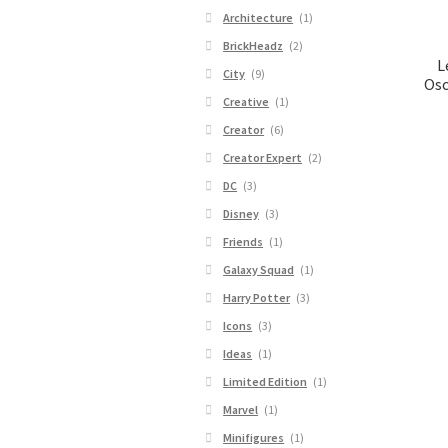
Architecture
(1)
BrickHeadz
(2)
L
City
(9)
Osc
Creative
(1)
Creator
(6)
Creator Expert
(2)
DC
(3)
Disney
(3)
Friends
(1)
Galaxy Squad
(1)
Harry Potter
(3)
Icons
(3)
Ideas
(1)
Limited Edition
(1)
Marvel
(1)
Minifigures
(1)