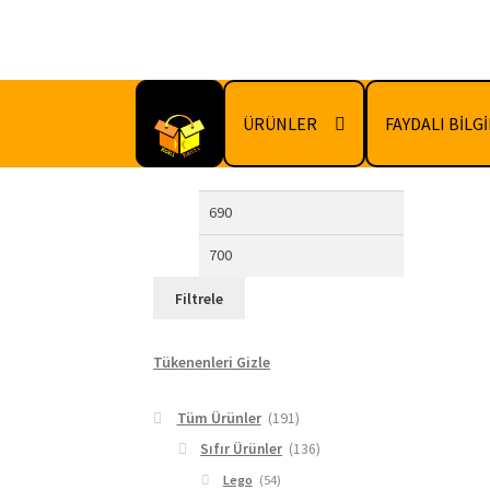
Dolaşıma
İçeriğe
geç
geç
ÜRÜNLER
FAYDALI BİLG
En
En
düşük
yüksek
fiyat
fiyat
Filtrele
Tükenenleri Gizle
Tüm Ürünler
(191)
Sıfır Ürünler
(136)
Lego
(54)