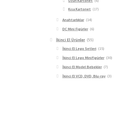
Uzun Kartonet
(6)
Kısa Kartonet
(17)
Anahtarlıklar
(14)
DC Mini Figürler
(6)
İkinci El Ürünler
(55)
İkinci El Lego Setleri
(15)
İkinci El Lego Minifigürler
(30)
İkinci El Model Bebekler
(7)
İkinci El VCD, DVD, Blu-ray
(3)