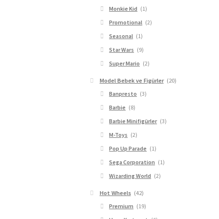
Monkie Kid
(1)
Promotional
(2)
Seasonal
(1)
Star Wars
(9)
Super Mario
(2)
Model Bebek ve Figürler
(20)
Banpresto
(3)
Barbie
(8)
Barbie Minifigürler
(3)
M-Toys
(2)
Pop Up Parade
(1)
Sega Corporation
(1)
Wizarding World
(2)
Hot Wheels
(42)
Premium
(19)