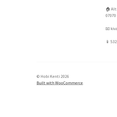
🏠
Alt
07070 
📧
kiv
📱
532
© Hobi Kenti 2026
Built with WooCommerce
.