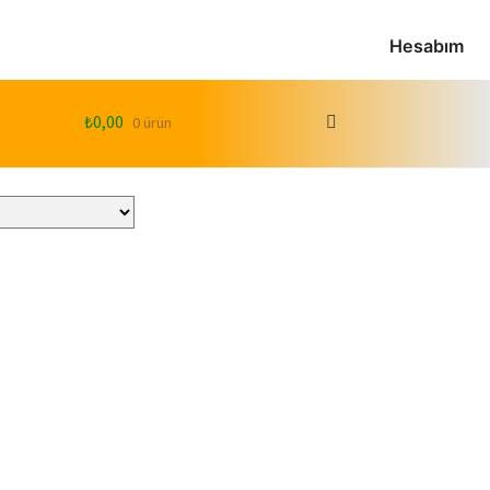
Hesabım
₺
0,00
0 ürün