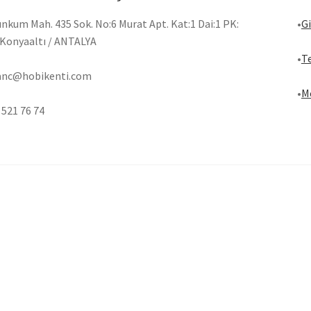
ınkum Mah. 435 Sok. No:6 Murat Apt. Kat:1 Dai:1 PK:
•
Gi
Konyaaltı / ANTALYA
•
Te
anc@hobikenti.com
•
Me
 521 76 74