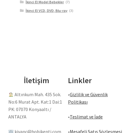
İkinci El Model Bebekler
(7)
İkinci El VCD, DVD, Blu-ray
(3)
İletişim
Linkler
Altınkum Mah. 435 Sok.
•
Gizlilik ve Güvenlik
No:6 Murat Apt. Kat:1 Dai:1
Politikası
PK: 07070 Konyaaltı /
ANTALYA
•
Teslimat ve İade
kivanc@hobikenti.com
•
Mesafeli Satış Sözleşmesi