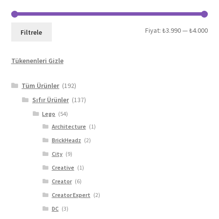
En
En
Fiyat:
₺3.990
—
₺4.000
Filtrele
düş
yük
Tükenenleri Gizle
fiya
fiya
Tüm Ürünler
(192)
Sıfır Ürünler
(137)
Lego
(54)
Architecture
(1)
BrickHeadz
(2)
City
(9)
Creative
(1)
Creator
(6)
Creator Expert
(2)
DC
(3)