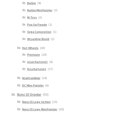
Barbie
(8)
Barbie Minifigürler
(3)
M-Toys
(2)
Pop Up Parade
(1)
Sega Corporation
(1)
Wizarding World
(2)
Hot Wheels
(43)
Premium
(20)
Uzun Kartonet
(6)
Kısa Kartonet
(17)
Anahtarlıklar
(14)
DC Mini Figürler
(6)
İkinci El Ürünler
(55)
İkinci El Lego Setleri
(15)
İkinci El Lego Minifigürler
(30)