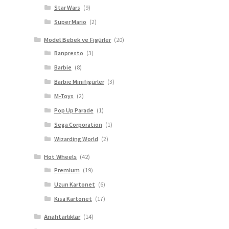
Star Wars
(9)
Super Mario
(2)
Model Bebek ve Figürler
(20)
Banpresto
(3)
Barbie
(8)
Barbie Minifigürler
(3)
M-Toys
(2)
Pop Up Parade
(1)
Sega Corporation
(1)
Wizarding World
(2)
Hot Wheels
(42)
Premium
(19)
Uzun Kartonet
(6)
Kısa Kartonet
(17)
Anahtarlıklar
(14)