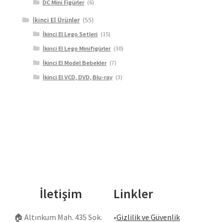
DC Mini Figürler
(6)
İkinci El Ürünler
(55)
İkinci El Lego Setleri
(15)
İkinci El Lego Minifigürler
(30)
İkinci El Model Bebekler
(7)
İkinci El VCD, DVD, Blu-ray
(3)
İletişim
Linkler
🏠
Altınkum Mah. 435 Sok.
•
Gizlilik ve Güvenlik