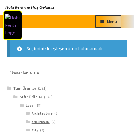
Hobi Kenti'ne Hoş Geldiniz
Dolaşıma
İçeriğe
Menü
geç
geç
Alt
Sıfır Ürünler
menüyü
Seçiminizle eşleşen ürün bulunamadı.
genişlet
Alt
İkinci El Ürünler
menüyü
genişlet
Alt
Faydalı Bilgiler
Tükenenleri Gizle
menüyü
genişlet
Tüm Ürünler
(191)
Sıfır Ürünler
(136)
Lego
(54)
Architecture
(1)
BrickHeadz
(2)
City
(9)