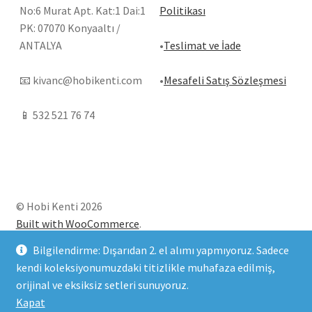
No:6 Murat Apt. Kat:1 Dai:1
Politikası
PK: 07070 Konyaaltı /
ANTALYA
•
Teslimat ve İade
📧
kivanc@hobikenti.com
•
Mesafeli Satış Sözleşmesi
📱
532 521 76 74
© Hobi Kenti 2026
Built with WooCommerce
.
Bilgilendirme: Dışarıdan 2. el alımı yapmıyoruz. Sadece
kendi koleksiyonumuzdaki titizlikle muhafaza edilmiş,
orijinal ve eksiksiz setleri sunuyoruz.
Kapat